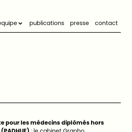
équipe
publications
presse
contact
te pour les médecins diplômés hors
 (PADHUE)
: le cabinet Grapho