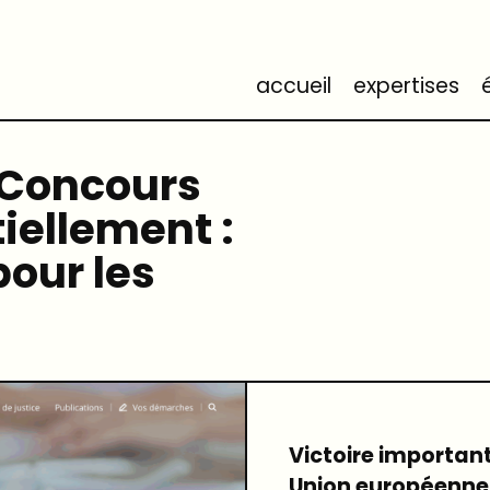
accueil
expertises
: Concours
iellement :
pour les
Victoire importan
Union européenne