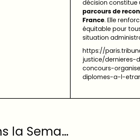
décision constitue
parcours de recon
France
. Elle renfo
équitable pour tous
situation administr
https://paris.tribu
justice/dernieres-
concours-organis
diplomes-a-l-etr
#doctrine : à lire dans la Semaine juridique Lexis Nexis, notre article « L’urgence dans les référés administratif : portée disparue ? »