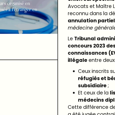
Avocats et Maître
reconnu dans la d
annulation partie
médecine général
Le
Tribunal admini
concours 2023 des
connaissances (E
illégale
entre deux
Ceux inscrits s
réfugiés et bé
subsidiaire
;
Et ceux de la
li
médecins dipl
Cette différence d
a été jugée contrai