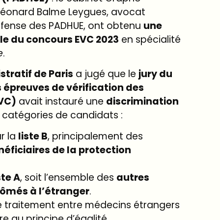
 Léonard Balme Leygues, avocat
éfense des PADHUE, ont obtenu
une
lle du concours EVC 2023
en spécialité
e
.
stratif de Paris
a jugé que le
jury du
 épreuves de vérification des
VC)
avait instauré une
discrimination
 catégories de candidats :
ur la
liste B
, principalement des
néficiaires de la protection
ste A
, soit l’ensemble des
autres
ômés à l’étranger
.
e traitement entre médecins étrangers
re au principe d’égalité.