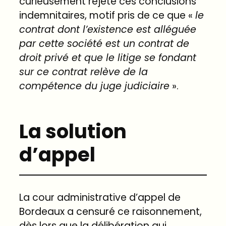
curieusement rejeté ces conclusions
indemnitaires, motif pris de ce que «
le
contrat
dont
l’existence
est
alléguée
par
cette
société
est
un
contrat
de
droit
privé
et
que
le
litige
se
fondant
sur
ce
contrat
relève
de
la
compétence
du
juge
judiciaire
».
La solution
d’appel
La cour administrative d’appel de
Bordeaux a censuré ce raisonnement,
dès lors que la délibération qui